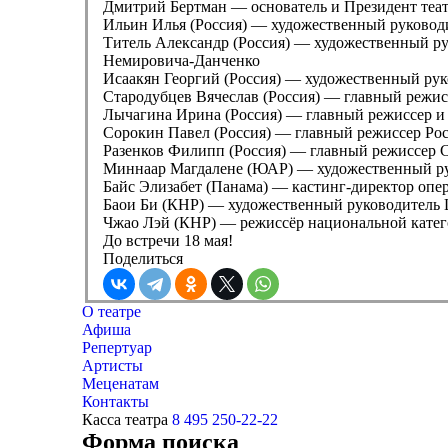
Дмитрий Бертман — основатель и Президент театр
Ильин Илья (Россия) — художественный руководи
Титель Александр (Россия) — художественный ру
Немировича-Данченко
Исаакян Георгий (Россия) — художественный рук
Стародубцев Вячеслав (Россия) — главный режис
Лычагина Ирина (Россия) — главный режиссер и 
Сорокин Павел (Россия) — главный режиссер Рос
Разенков Филипп (Россия) — главный режиссер С
Миннаар Магдалене (ЮАР) — художественный рук
Байс Элизабет (Панама) — кастинг-директор оп
Баои Би (КНР) — художественный руководител
Чжао Лэй (КНР) — режиссёр национальной катего
До встречи 18 мая!
Поделиться
О театре
Афиша
Репертуар
Артисты
Меценатам
Контакты
Касса театра
8 495 250-22-22
Форма поиска