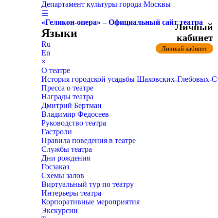
Департамент культуры города Москвы
☰
«Геликон-опера» – Официальный сайт театра
Личный
Языки
кабинет
Ru
Личный кабинет
En
×
О театре
История городской усадьбы Шаховских-Глебовых-
Пресса о театре
Награды театра
Дмитрий Бертман
Владимир Федосеев
Руководство театра
Гастроли
Правила поведения в театре
Службы театра
Дни рождения
Госзаказ
Схемы залов
Виртуальный тур по театру
Интерьеры театра
Корпоративные мероприятия
Экскурсии