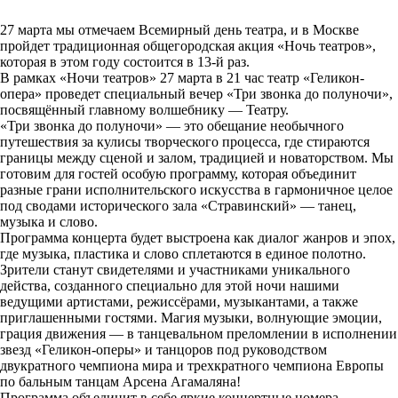
27 марта мы отмечаем Всемирный день театра, и в Москве
пройдет традиционная общегородская акция «Ночь театров»,
которая в этом году состоится в 13-й раз.
В рамках «Ночи театров» 27 марта в 21 час театр «Геликон-
опера» проведет специальный вечер «Три звонка до полуночи»,
посвящённый главному волшебнику — Театру.
«Три звонка до полуночи» — это обещание необычного
путешествия за кулисы творческого процесса, где стираются
границы между сценой и залом, традицией и новаторством. Мы
готовим для гостей особую программу, которая объединит
разные грани исполнительского искусства в гармоничное целое
под сводами исторического зала «Стравинский» — танец,
музыка и слово.
Программа концерта будет выстроена как диалог жанров и эпох,
где музыка, пластика и слово сплетаются в единое полотно.
Зрители станут свидетелями и участниками уникального
действа, созданного специально для этой ночи нашими
ведущими артистами, режиссёрами, музыкантами, а также
приглашенными гостями. Магия музыки, волнующие эмоции,
грация движения — в танцевальном преломлении в исполнении
звезд «Геликон-оперы» и танцоров под руководством
двукратного чемпиона мира и трехкратного чемпиона Европы
по бальным танцам Арсена Агамаляна!
Программа объединит в себе яркие концертные номера,