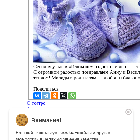
Сегодня у нас в «Геликоне» радостный день — у
С огромной радостью поздравляем Анну и Васил
теплом! Молодым родителям — любви и благопо
Поделиться
О театре
Афиша
Репертуар
Внимание!
Артисты
Меценатам
Контакты
Наш сайт использует cookie-файлы и другие
Касса театра
8 495 250-22-22
технологии в целях улучшения качества