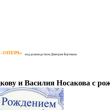
–ОПЕРА»
–ОПЕРА»
под руководством Дмитрия Бертмана
ову и Василия Носакова с ро