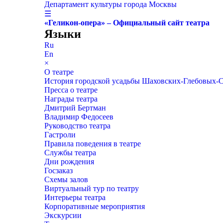
Департамент культуры города Москвы
☰
«Геликон-опера» – Официальный сайт театра
Языки
Ru
En
×
О театре
История городской усадьбы Шаховских-Глебовых-
Пресса о театре
Награды театра
Дмитрий Бертман
Владимир Федосеев
Руководство театра
Гастроли
Правила поведения в театре
Службы театра
Дни рождения
Госзаказ
Схемы залов
Виртуальный тур по театру
Интерьеры театра
Корпоративные мероприятия
Экскурсии