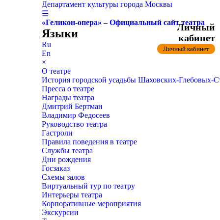
Департамент культуры города Москвы
☰
«Геликон-опера» – Официальный сайт театра
Личный
Языки
кабинет
Ru
Личный кабинет
En
×
О театре
История городской усадьбы Шаховских-Глебовых-
Пресса о театре
Награды театра
Дмитрий Бертман
Владимир Федосеев
Руководство театра
Гастроли
Правила поведения в театре
Службы театра
Дни рождения
Госзаказ
Схемы залов
Виртуальный тур по театру
Интерьеры театра
Корпоративные мероприятия
Экскурсии