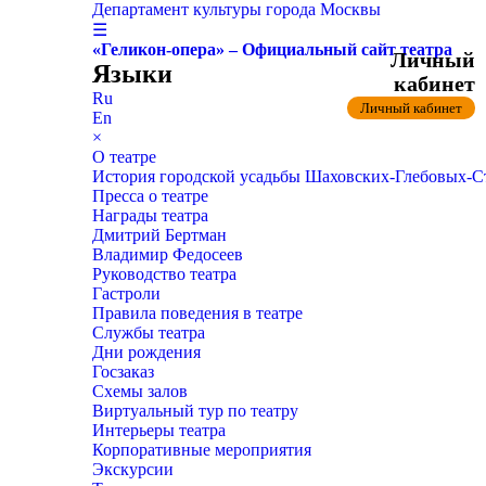
Департамент культуры города Москвы
☰
«Геликон-опера» – Официальный сайт театра
Личный
Языки
кабинет
Ru
Личный кабинет
En
×
О театре
История городской усадьбы Шаховских-Глебовых-
Пресса о театре
Награды театра
Дмитрий Бертман
Владимир Федосеев
Руководство театра
Гастроли
Правила поведения в театре
Службы театра
Дни рождения
Госзаказ
Схемы залов
Виртуальный тур по театру
Интерьеры театра
Корпоративные мероприятия
Экскурсии