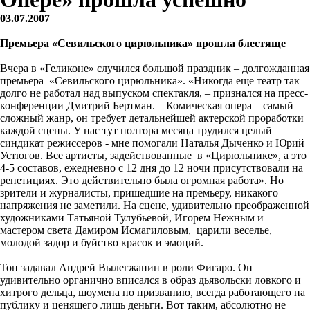
03.07.2007
Премьера «Севильского цирюльника» прошла блестяще
Вчера в «Геликоне» случился большой праздник – долгожданная
премьера «Севильского цирюльника». «Никогда еще театр так
долго не работал над выпуском спектакля, – признался на пресс-
конференции Дмитрий Бертман. – Комическая опера – самый
сложный жанр, он требует детальнейшей актерской проработки
каждой сцены. У нас тут полтора месяца трудился целый
синдикат режиссеров - мне помогали Наталья Дыченко и Юрий
Устюгов. Все артисты, задействованные в «Цирюльнике», а это
4-5 составов, ежедневно с 12 дня до 12 ночи присутствовали на
репетициях. Это действительно была огромная работа». Но
зрители и журналисты, пришедшие на премьеру, никакого
напряжения не заметили. На сцене, удивительно преображенной
художниками Татьяной Тулубьевой, Игорем Нежным и
мастером света Дамиром Исмагиловым, царили веселье,
молодой задор и буйство красок и эмоций.
Тон задавал Андрей Вылегжанин в роли Фигаро. Он
удивительно органично вписался в образ дьявольски ловкого и
хитрого дельца, шоумена по призванию, всегда работающего на
публику и ценящего лишь деньги. Вот таким, абсолютно не