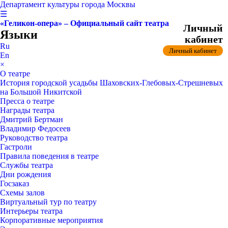
Департамент культуры города Москвы
☰
«Геликон-опера» – Официальный сайт театра
Личный
Языки
кабинет
Ru
Личный кабинет
En
×
О театре
История городской усадьбы Шаховских-Глебовых-Стрешневых
на Большой Никитской
Пресса о театре
Награды театра
Дмитрий Бертман
Владимир Федосеев
Руководство театра
Гастроли
Правила поведения в театре
Службы театра
Дни рождения
Госзаказ
Схемы залов
Виртуальный тур по театру
Интерьеры театра
Корпоративные мероприятия