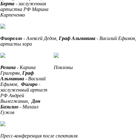
Берта
- заслуженная
артистка РФ Марина
Карпеченко
Фиорелло
- Алексей Дедов,
Граф Альмавива
- Василий Ефимов,
артисты хора
Розина
- Карина
Поклоны
Григорян,
Граф
Альмавива
- Василий
Ефимов,
Фигаро
-
заслуженный артист
РФ Андрей
Вылегжанин,
Дон
Базилио
- Михаил
Гужов
Пресс-конференция после спектакля