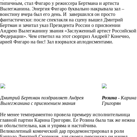
типичным, стал Фигаро у режиссера Бертмана и артиста
Вылегжанина. Энергия Фигаро буквально накрывала зал –
воистину вчера был его день. И завершился он просто
фантастически: после спектакля на сцену вышел Дмитрий
Бертман и зачитал указ Президента России о присвоении
Андрею Вылегжанину звания «Заслуженный артист Российской
Федерации». Чем ответил на этот сюрприз Андрей? Конечно,
арией Фигаро на бис! Зал взорвался аплодисментами.
Дмитрий Бертман поздравляет Андрея
Розина
- Карина
Вылегжанина с присвоением звания
Григорян
Не менее темпераментно провела премьеру исполнительница
главной партии Карина Григорян. Ее Розина была так же нежна
и обольстительна, как и упряма и настойчива.
Великолепный комический дар продемонстрировал в роли
Бартоло Дмитрий Скориков, для своего персонажа он нашел