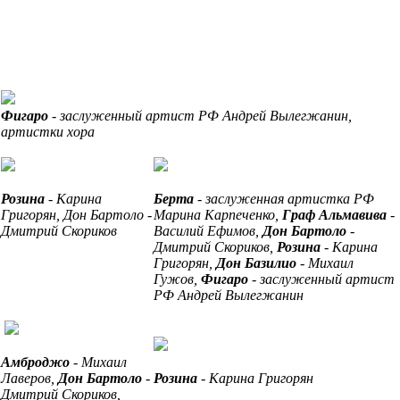
Фигаро
- заслуженный артист РФ Андрей Вылегжанин,
артистки хора
Розина
- Карина
Берта
- заслуженная артистка РФ
Григорян, Дон Бартоло -
Марина Карпеченко,
Граф Альмавива
-
Дмитрий Скориков
Василий Ефимов,
Дон Бартоло
-
Дмитрий Скориков,
Розина
- Карина
Григорян,
Дон Базилио
- Михаил
Гужов,
Фигаро
- заслуженный артист
РФ Андрей Вылегжанин
Амброджо
- Михаил
Лаверов,
Дон Бартоло
-
Розина
- Карина Григорян
Дмитрий Скориков,