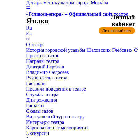
Департамент культуры города Москвы
☰
«Геликон-опера» – Официальный сайт театра
Личный
Языки
кабинет
Ru
Личный кабинет
En
×
О театре
История городской усадьбы Шаховских-Глебовых-
Пресса о театре
Награды театра
Дмитрий Бертман
Владимир Федосеев
Руководство театра
Гастроли
Правила поведения в театре
Службы театра
Дни рождения
Госзаказ
Схемы залов
Виртуальный тур по театру
Интерьеры театра
Корпоративные мероприятия
Экскурсии