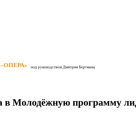
–ОПЕРА»
–ОПЕРА»
под руководством Дмитрия Бертмана
ра в Молодёжную программу л