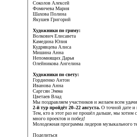
Соколов Алексей
Фомичева Мария
Шахова Полина
Якушев Григорий
Художники по гриму:
Волкович Елисавета
Камедина Юлия
Кудрявцева Алиса
Мишина Анна
Непомнящих Дарья
Олейникова Ангелина
Художники по свету:
Гордиенко Антон
Иванова Анна
Саргсян Эмма
Цветаев Влад
Мы поздравляем участников и желаем всем удач
2-й тур пройдёт 20–22 августа.
О точной дате и
Тем, кто в этот раз не прошёл дальше, мы хотим
много проектов и побед!
Молодежная программа лидеров музыкального те
Поделиться