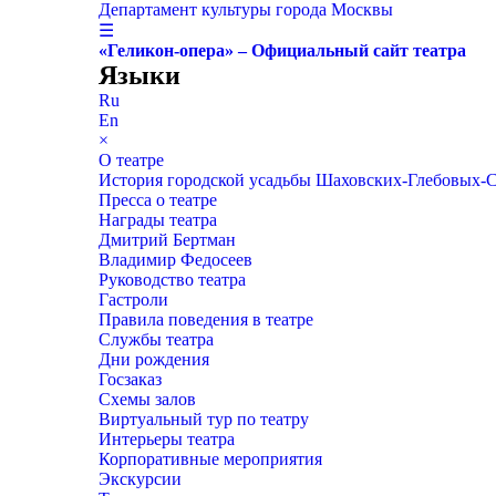
Департамент культуры города Москвы
☰
«Геликон-опера» – Официальный сайт театра
Языки
Ru
En
×
О театре
История городской усадьбы Шаховских-Глебовых-
Пресса о театре
Награды театра
Дмитрий Бертман
Владимир Федосеев
Руководство театра
Гастроли
Правила поведения в театре
Службы театра
Дни рождения
Госзаказ
Схемы залов
Виртуальный тур по театру
Интерьеры театра
Корпоративные мероприятия
Экскурсии