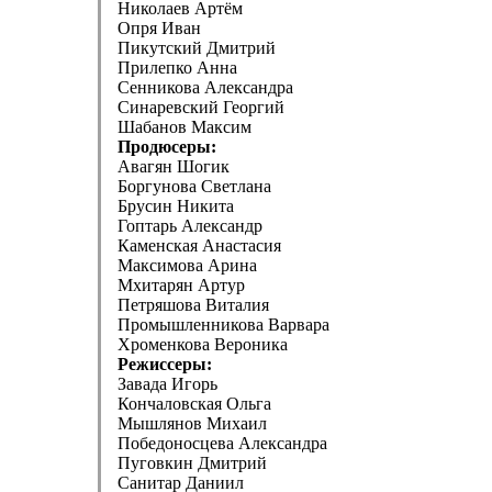
Николаев Артём
Опря Иван
Пикутский Дмитрий
Прилепко Анна
Сенникова Александра
Синаревский Георгий
Шабанов Максим
Продюсеры:
Авагян Шогик
Боргунова Светлана
Брусин Никита
Гоптарь Александр
Каменская Анастасия
Максимова Арина
Мхитарян Артур
Петряшова Виталия
Промышленникова Варвара
Хроменкова Вероника
Режиссеры:
Завада Игорь
Кончаловская Ольга
Мышлянов Михаил
Победоносцева Александра
Пуговкин Дмитрий
Санитар Даниил