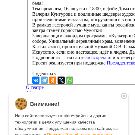
бала!
Тем временем, 16 августа в 18:00, в фойе Дома 
Валерия Кунгурова и подлинные шедевры худож
произведениями искусства, погрузившись в наст
В рамках гастролей лучшие музыканты российски
завтра станет гордостью Чукотки!
Завершающим аккордом программы «Культурный п
соборе. Уникальный деревянный храм, возведенн
Кастальского, пронзительной музыкой С.В. Рахм
Искусство, если оно настоящее, идёт к людям. Да
Подробности — на сайте
arcticopera.ru
и в телегр
Проект реализуется при поддержке
Президентско
Поделиться
О театре
Афиша
Репертуар
Внимание!
Артисты
Меценатам
Контакты
Наш сайт использует cookie-файлы и другие
Касса театра
8 495 250-22-22
технологии в целях улучшения качества
Форма поиска
обслуживания. Продолжая пользоваться сайтом, вы
Поиск
соглашаетесь с
Политикой конфиденциальности