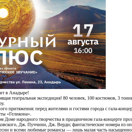
пит в Анадыре!
оящая театральная экспедиция! 80 человек, 100 костюмов, 3 тонн
у.
ного притяжения: перед жителями и гостями города с гала-конц
ты «Геликона».
жном Доме народного творчества в праздничном гала-концерте про
ковского, Дж. Пуччини, Дж. Верди; фантастические номера из оп
песни и всеми любимые романсы — лишь малая часть насыщенно