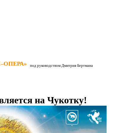
–ОПЕРА»
–ОПЕРА»
под руководством Дмитрия Бертмана
вляется на Чукотку!