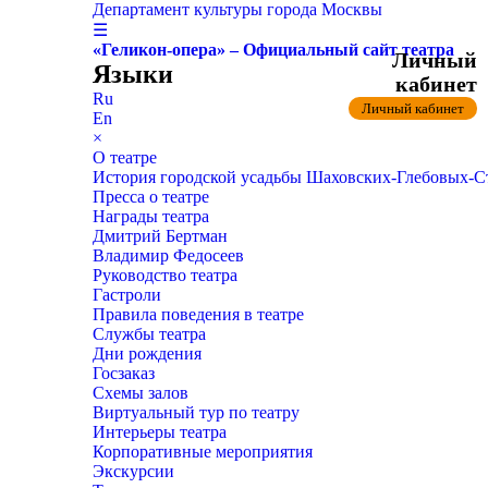
Департамент культуры города Москвы
☰
«Геликон-опера» – Официальный сайт театра
Личный
Языки
кабинет
Ru
Личный кабинет
En
×
О театре
История городской усадьбы Шаховских-Глебовых-
Пресса о театре
Награды театра
Дмитрий Бертман
Владимир Федосеев
Руководство театра
Гастроли
Правила поведения в театре
Службы театра
Дни рождения
Госзаказ
Схемы залов
Виртуальный тур по театру
Интерьеры театра
Корпоративные мероприятия
Экскурсии