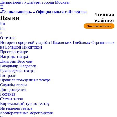
Департамент культуры города Москвы
☰
«Геликон-опера» – Официальный сайт театра
Личный
Языки
кабинет
Ru
Личный кабинет
En
×
О театре
История городской усадьбы Шаховских-Глебовых-Стрешневых
на Большой Никитской
Пресса о театре
Награды театра
Дмитрий Бертман
Владимир Федосеев
Руководство театра
Гастроли
Правила поведения в театре
Службы театра
Дни рождения
Госзаказ
Схемы залов
Виртуальный тур по театру
Интерьеры театра
Корпоративные мероприятия