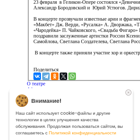
23 февраля в Геликон-Опере состоялся «Девичн
Александр Бородовский и Юрий Устюгов. Дириж
В концерте прозвучали известные арии и фрагме
«Макбет» Дж. Верди, «Русалка» А. Дворжака, «Т
«Чародейка» П. Чайковского, «Свадьба Фигаро» 
поздравили заслуженные артистки России Ксения
Самойлова, Светлана Создателева, Светлана Рос
В концерте также приняли участие хор и оркестр
Поделиться
О театре
Афиша
Репертуар
Внимание!
Артисты
Меценатам
Контакты
Наш сайт использует cookie-файлы и другие
Касса театра
8 495 250-22-22
технологии в целях улучшения качества
Форма поиска
обслуживания. Продолжая пользоваться сайтом, вы
Поиск
соглашаетесь с
Политикой конфиденциальности