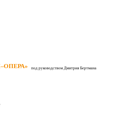
–ОПЕРА»
–ОПЕРА»
под руководством Дмитрия Бертмана
е