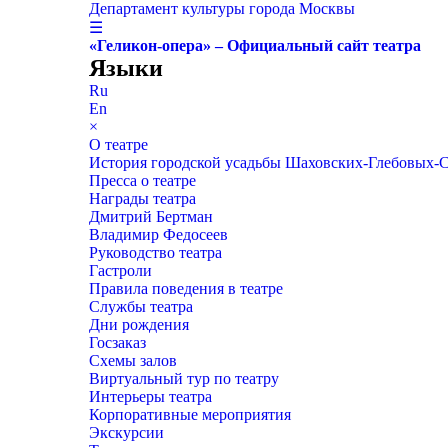
Департамент культуры города Москвы
☰
«Геликон-опера» – Официальный сайт театра
Языки
Ru
En
×
О театре
История городской усадьбы Шаховских-Глебовых-
Пресса о театре
Награды театра
Дмитрий Бертман
Владимир Федосеев
Руководство театра
Гастроли
Правила поведения в театре
Службы театра
Дни рождения
Госзаказ
Схемы залов
Виртуальный тур по театру
Интерьеры театра
Корпоративные мероприятия
Экскурсии