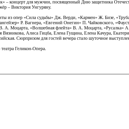
ик» – концерт для мужчин, посвященный Дню защитника Отечес
ёр – Виктория Унгуряну.
нты из опер «Сила судьбы» Дж. Верди, «Кармен» Ж. Бизе, «Труб
ангейзер» Р. Вагнера, «Евгений Онегин» П. Чайковского, «Фаус
В. А. Моцарта, «Волшебная флейта» В. А. Моцарта, «Русалка» 
 Вязникова, Алиса Гицба, Елена Гущина, Елена Качура, Екатер
сийская. Сюрпризом для гостей вечера стало шуточное выступл
 театра Геликон-Опера.