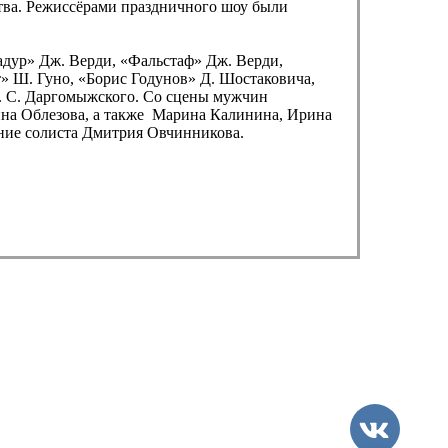
тва. Режиссёрами праздничного шоу были
адур» Дж. Верди, «Фальстаф» Дж. Верди,
т» Ш. Гуно, «Борис Годунов» Д. Шостаковича,
А. С. Даргомыжского. Со сцены мужчин
ина Облезова, а также Марина Калинина, Ирина
ение солиста Дмитрия Овчинникова.