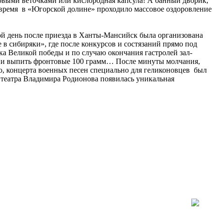
овыми веточками или кислородная капсула! А банный дворик,
й время в «Югорской долине» проходило массовое оздоровление
рой день после приезда в Ханты-Мансийск была организована
в сибиряки», где после конкурсов и состязаний прямо под
ка Великой победы и по случаю окончания гастролей зал-
е и выпить фронтовые 100 грамм… После минуты молчания,
, концерта военных песен специально для геликоновцев был
 театра Владимира Родионова появилась уникальная