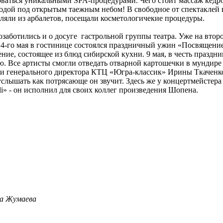
оваться уникальными SPA-процедурами. Чего стоит массаж кедр
 водой под открытым таежным небом! В свободное от спектакле
еляли из арбалетов, посещали косметологичекие процедуры.
озаботились и о досуге гастрольной группы театра. Уже на вто
 4-го мая в гостинице состоялся праздничный ужин «Посвящение 
е, состоящее из блюд сибирской кухни. 9 мая, в честь праздни
. Все артисты смогли отведать отварной картошечки в мундир
 и генерального директора КТЦ «Югра-классик» Ирины Ткаченко
слышать как потрясающе он звучит. Здесь же у концертмейстера
li» - он исполнил для своих коллег произведения Шопена.
ла Жумаева