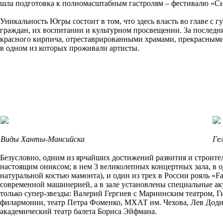
шла подготовка к полномасштабным гастролям – фестивалю «Сиб
Уникальность Югры состоит в том, что здесь власть во главе 
граждан, их воспитании и культурном просвещении. За последни
красного кирпича, отреставрированными храмами, прекрасными 
в одном из которых проживали артисты.
Виды Ханты-Мансийска
Ге
Безусловно, одним из ярчайших достижений развития и строите
настоящим ониксом; в нем 3 великолепных концертных зала, в 
натуральной костью мамонта), и один из трех в России рояль «Fa
современной машинерией, а в зале установлены специальные ак
только супер-звезды: Валерий Гергиев с Мариинским театром,
филармонии, театр Петра Фоменко, МХАТ им. Чехова, Лев Дод
академический театр балета Бориса Эйфмана.