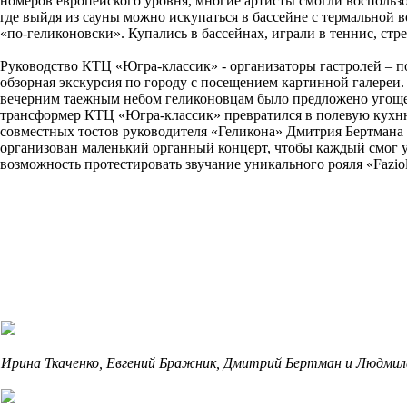
номеров европейского уровня, многие артисты смогли воспольз
где выйдя из сауны можно искупаться в бассейне с термальной
«по-геликоновски». Купались в бассейнах, играли в теннис, стр
Руководство КТЦ «Югра-классик» - организаторы гастролей – п
обзорная экскурсия по городу с посещением картинной галереи.
вечерним таежным небом геликоновцам было предложено угощени
трансформер КТЦ «Югра-классик» превратился в полевую кухню
совместных тостов руководителя «Геликона» Дмитрия Бертмана
организован маленький органный концерт, чтобы каждый смог у
возможность протестировать звучание уникального рояля «Fazio
Ирина Ткаченко, Евгений Бражник, Дмитрий Бертман и Людми