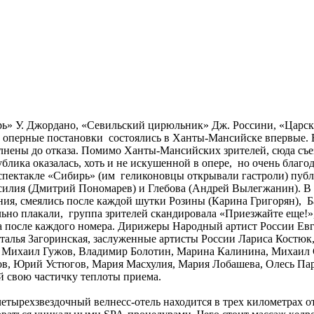
рь» У. Джордано, «Севильский цирюльник» Дж. Россини, «Царск
е оперные постановки состоялись в Ханты-Мансийске впервые.
нены до отказа. Помимо Ханты-Мансийских зрителей, сюда съе
блика оказалась, хоть и не искушенной в опере, но очень бла
В спектакле «Сибирь» (им геликоновцы открывали гастроли) пуб
Василия (Дмитрий Пономарев) и Глебова (Андрей Вылегжанин). 
ия, смеялись после каждой шутки Розины (Карина Григорян), 
но плакали, группа зрителей скандировала «Приезжайте еще!», 
а после каждого номера. Дирижеры Народный артист России Ев
талья Загоринская, заслуженные артисты России Лариса Костюк
Михаил Гужов, Владимир Болотин, Марина Калинина, Михаил 
ов, Юрий Устюгов, Мария Масхулия, Мария Лобашева, Олесь Па
й свою частичку теплоты приема.
тырехзвездочный велнесс-отель находится в трех километрах от