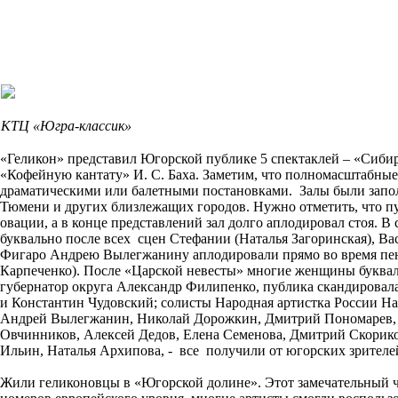
КТЦ «Югра-классик»
«Геликон» представил Югорской публике 5 спектаклей – «Сиби
«Кофейную кантату» И. С. Баха. Заметим, что полномасштабны
драматическими или балетными постановками. Залы были запол
Тюмени и других близлежащих городов. Нужно отметить, что пу
овации, а в конце представлений зал долго аплодировал стоя. 
буквально после всех сцен Стефании (Наталья Загоринская), 
Фигаро Андрею Вылегжанину аплодировали прямо во время пен
Карпеченко). После «Царской невесты» многие женщины букваль
губернатор округа Александр Филипенко, публика скандировал
и Константин Чудовский; солисты Народная артистка России На
Андрей Вылегжанин, Николай Дорожкин, Дмитрий Пономарев, 
Овчинников, Алексей Дедов, Елена Семенова, Дмитрий Скорик
Ильин, Наталья Архипова, - все получили от югорских зрителе
Жили геликоновцы в «Югорской долине». Этот замечательный че