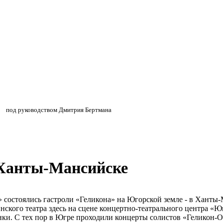
»
»
под руководством Дмитрия Бертмана
 Ханты-Мансийске
» состоялись гастроли «Геликона» на Югорской земле - в Ханты
нского театра здесь на сцене концертно-театрального центра «
нки. С тех пор в Югре проходили концерты солистов «Геликон-О