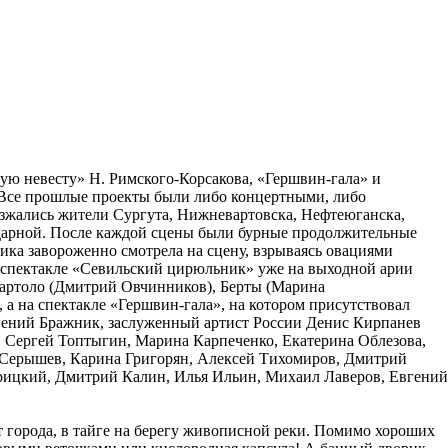
ую невесту» Н. Римского-Корсакова, «Гершвин-гала» и
 Все прошлые проекты были либо концертными, либо
зжались жители Сургута, Нижневартовска, Нефтеюганска,
годарной. После каждой сцены были бурные продолжительные
лика завороженно смотрела на сцену, взрываясь овациями
В спектакле «Севильский цирюльник» уже на выходной арии
Бартоло (Дмитрий Овчинников), Берты (Марина
а на спектакле «Гершвин-гала», на котором присутствовал
гений Бражник, заслуженный артист России Денис Кирпанев
, Сергей Топтыгин, Марина Карпеченко, Екатерина Облезова,
Серышев, Карина Григорян, Алексей Тихомиров, Дмитрий
рицкий, Дмитрий Калин, Илья Ильин, Михаил Лаверов, Евгений
 города, в тайге на берегу живописной реки. Помимо хороших