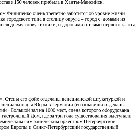
составе 150 человек прибыла в Ханты-Мансийск.
ром Филипенко очень трепетно заботится об уровне жизни
ка городского типа в столицу округа – город с домами из
следнему слову техники, и дорогими отелями первого класса,
к». Стены его фойе отделаны венецианской штукатуркой и
 специально для Югры в Германии (его клавиши отделаны
тий - Большой зал на 1000 мест, сцена которого оборудована
 гастрольный Дом, где за три года существования выступали
адемическим симфоническим оркестром Петербургской
атром Европы и Санкт-Петербургский государственный