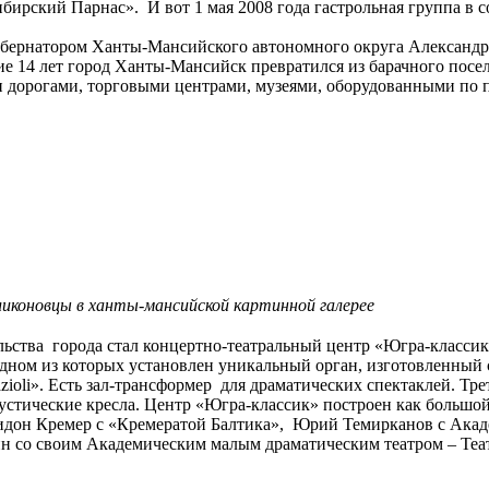
ирский Парнас». И вот 1 мая 2008 года гастрольная группа в 
с губернатором Ханты-Мансийского автономного округа Александ
е 14 лет город Ханты-Мансийск превратился из барачного посел
дорогами, торговыми центрами, музеями, оборудованными по по
ликоновцы в ханты-мансийской картинной галерее
льства города стал концертно-театральный центр «Югра-класси
одном из которых установлен уникальный орган, изготовленный
zioli». Есть зал-трансформер для драматических спектаклей. Тре
устические кресла. Центр «Югра-классик» построен как большой
 Гидон Кремер с «Кремератой Балтика», Юрий Темирканов с Ак
ин со своим Академическим малым драматическим театром – Те