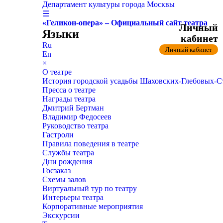
Департамент культуры города Москвы
☰
«Геликон-опера» – Официальный сайт театра
Личный
Языки
кабинет
Ru
Личный кабинет
En
×
О театре
История городской усадьбы Шаховских-Глебовых-
Пресса о театре
Награды театра
Дмитрий Бертман
Владимир Федосеев
Руководство театра
Гастроли
Правила поведения в театре
Службы театра
Дни рождения
Госзаказ
Схемы залов
Виртуальный тур по театру
Интерьеры театра
Корпоративные мероприятия
Экскурсии