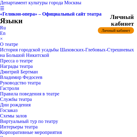
Департамент культуры города Москвы
☰
«Геликон-опера» – Официальный сайт театра
Личный
Языки
кабинет
Ru
Личный кабинет
En
×
О театре
История городской усадьбы Шаховских-Глебовых-Стрешневых
на Большой Никитской
Пресса о театре
Награды театра
Дмитрий Бертман
Владимир Федосеев
Руководство театра
Гастроли
Правила поведения в театре
Службы театра
Дни рождения
Госзаказ
Схемы залов
Виртуальный тур по театру
Интерьеры театра
Корпоративные мероприятия