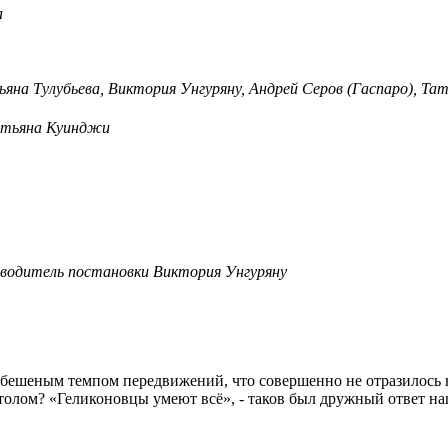
а
яна Тулубьева, Виктория Унгуряну, Андрей Серов (Гаспаро), Та
тьяна Куинджи
водитель постановки Виктория Унгуряну
бешеным темпом передвижений, что совершенно не отразилось н
толом? «Геликоновцы умеют всё», - таков был дружный ответ на