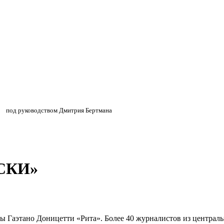
»
»
под руководством Дмитрия Бертмана
СКИ»
еры Гаэтано Доницетти «Рита». Более 40 журналистов из центр