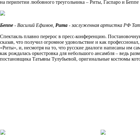
на перипетии любовного треугольника – Риты, Гаспаро и Бепп
Беппе
- Василий Ефимов,
Рита
- заслуженная артистка РФ Та
Спектакль плавно перерос в пресс-конференцию. Постановочну
сказав, что получил огромное удовольствие и как профессионал,
«Риты», и, несмотря на то, что русские диалоги написаны им с
как рождалась оркестровка для небольшого ансамбля – ведь раз
постановщика Татьяны Тулубьевой, оригинальные костюмы котор