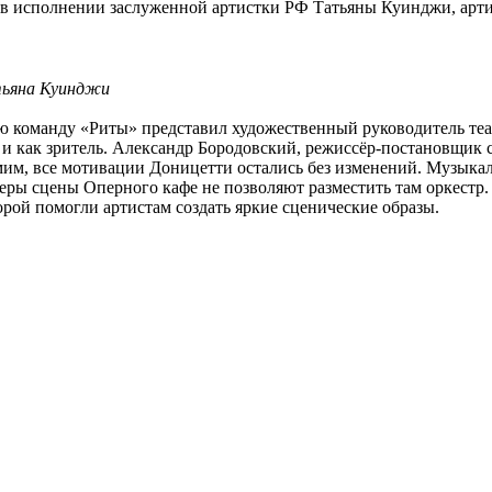
е в исполнении заслуженной артистки РФ Татьяны Куинджи, арт
тьяна Куинджи
ю команду «Риты» представил художественный руководитель теа
 и как зритель. Александр Бородовский, режиссёр-постановщик с
амим, все мотивации Доницетти остались без изменений. Музыка
меры сцены Оперного кафе не позволяют разместить там оркестр
ой помогли артистам создать яркие сценические образы.