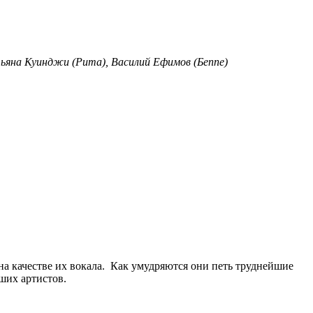
тьяна Куинджи (Рита), Василий Ефимов (Беппе)
а качестве их вокала. Как умудряются они петь труднейшие
ших артистов.