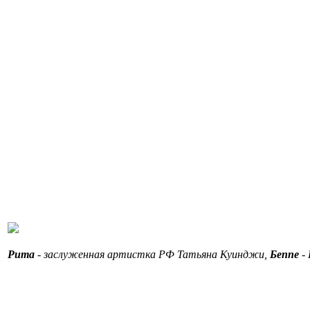
Рита
- заслуженная артистка РФ Татьяна Куинджи,
Беппе
- 