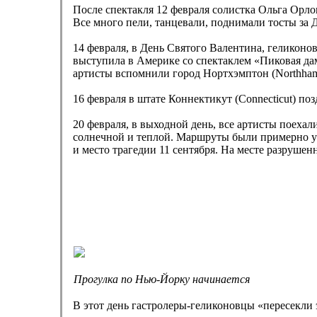
После спектакля 12 февраля солистка Ольга Орло
Все много пели, танцевали, поднимали тосты за Д
14 февраля, в День Святого Валентина, геликоно
выступила в Америке со спектаклем «Пиковая дама» 
артисты вспомнили город Нортхэмптон (Northham
16 февраля в штате Коннектикут (Connectiсut) по
20 февраля, в выходной день, все артисты поеха
солнечной и теплой. Маршруты были примерно у в
и место трагедии 11 сентября. На месте разруше
Прогулка по Нью-Йорку начинается
В этот день гастролеры-геликоновцы «пересекли 