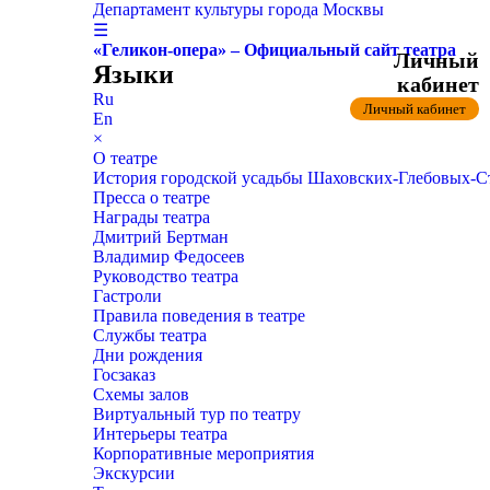
Департамент культуры города Москвы
☰
«Геликон-опера» – Официальный сайт театра
Личный
Языки
кабинет
Ru
Личный кабинет
En
×
О театре
История городской усадьбы Шаховских-Глебовых-
Пресса о театре
Награды театра
Дмитрий Бертман
Владимир Федосеев
Руководство театра
Гастроли
Правила поведения в театре
Службы театра
Дни рождения
Госзаказ
Схемы залов
Виртуальный тур по театру
Интерьеры театра
Корпоративные мероприятия
Экскурсии