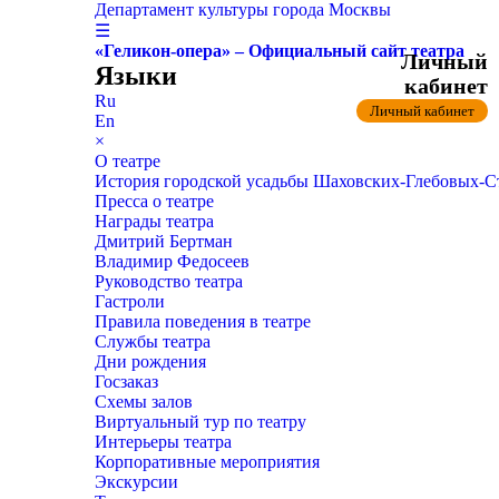
Департамент культуры города Москвы
☰
«Геликон-опера» – Официальный сайт театра
Личный
Языки
кабинет
Ru
Личный кабинет
En
×
О театре
История городской усадьбы Шаховских-Глебовых-
Пресса о театре
Награды театра
Дмитрий Бертман
Владимир Федосеев
Руководство театра
Гастроли
Правила поведения в театре
Службы театра
Дни рождения
Госзаказ
Схемы залов
Виртуальный тур по театру
Интерьеры театра
Корпоративные мероприятия
Экскурсии