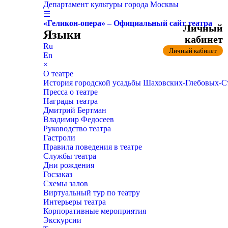
Департамент культуры города Москвы
☰
«Геликон-опера» – Официальный сайт театра
Личный
Языки
кабинет
Ru
Личный кабинет
En
×
О театре
История городской усадьбы Шаховских-Глебовых-
Пресса о театре
Награды театра
Дмитрий Бертман
Владимир Федосеев
Руководство театра
Гастроли
Правила поведения в театре
Службы театра
Дни рождения
Госзаказ
Схемы залов
Виртуальный тур по театру
Интерьеры театра
Корпоративные мероприятия
Экскурсии