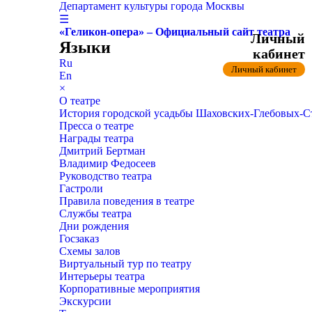
Департамент культуры города Москвы
☰
«Геликон-опера» – Официальный сайт театра
Личный
Языки
кабинет
Ru
Личный кабинет
En
×
О театре
История городской усадьбы Шаховских-Глебовых-
Пресса о театре
Награды театра
Дмитрий Бертман
Владимир Федосеев
Руководство театра
Гастроли
Правила поведения в театре
Службы театра
Дни рождения
Госзаказ
Схемы залов
Виртуальный тур по театру
Интерьеры театра
Корпоративные мероприятия
Экскурсии