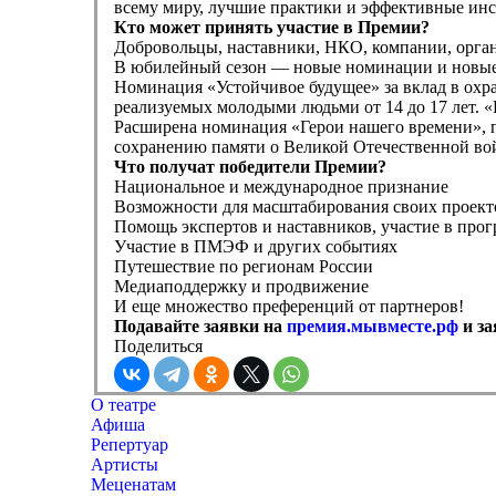
всему миру, лучшие практики и эффективные инс
Кто может принять участие в Премии?
Добровольцы, наставники, НКО, компании, орган
В юбилейный сезон — новые номинации и новые
Номинация «Устойчивое будущее» за вклад в охр
реализуемых молодыми людьми от 14 до 17 лет. 
Расширена номинация «Герои нашего времени», п
сохранению памяти о Великой Отечественной во
Что получат победители Премии?
Национальное и международное признание
Возможности для масштабирования своих проект
Помощь экспертов и наставников, участие в про
Участие в ПМЭФ и других событиях
Путешествие по регионам России
Медиаподдержку и продвижение
И еще множество преференций от партнеров!
Подавайте заявки на
премия.мывместе.рф
и за
Поделиться
О театре
Афиша
Репертуар
Артисты
Меценатам