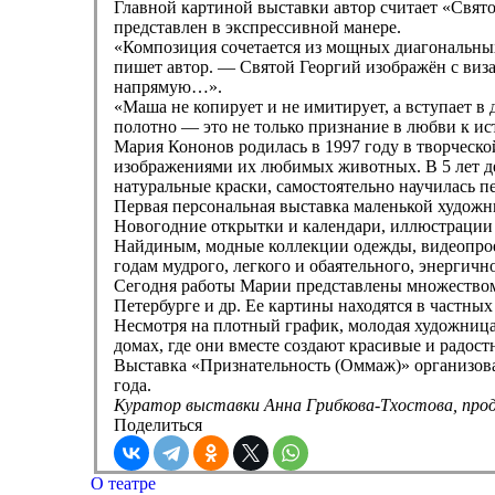
Главной картиной выставки автор считает «Свят
представлен в экспрессивной манере.
«Композиция сочетается из мощных диагональных
пишет автор. — Святой Георгий изображён с виза
напрямую…».
«Маша не копирует и не имитирует, а вступает в
полотно — это не только признание в любви к ис
Мария Кононов родилась в 1997 году в творческо
изображениями их любимых животных. В 5 лет дев
натуральные краски, самостоятельно научилась пе
Первая персональная выставка маленькой художниц
Новогодние открытки и календари, иллюстрации
Найдиным, модные коллекции одежды, видеопроек
годам мудрого, легкого и обаятельного, энергич
Сегодня работы Марии представлены множеством 
Петербурге и др. Ее картины находятся в частных
Несмотря на плотный график, молодая художница 
домах, где они вместе создают красивые и радо
Выставка «Признательность (Оммаж)» организован
года.
Куратор выставки Анна Грибкова-Тхостова, про
Поделиться
О театре