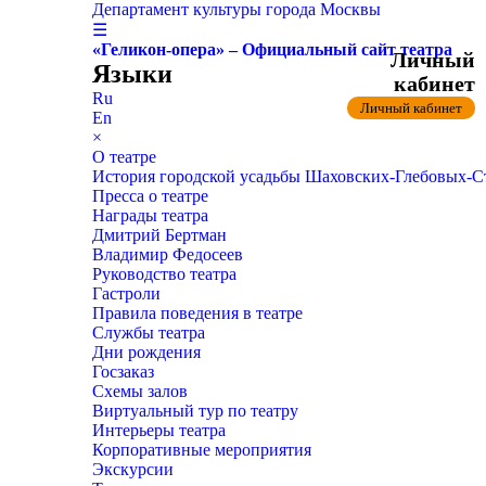
Департамент культуры города Москвы
☰
«Геликон-опера» – Официальный сайт театра
Личный
Языки
кабинет
Ru
Личный кабинет
En
×
О театре
История городской усадьбы Шаховских-Глебовых-
Пресса о театре
Награды театра
Дмитрий Бертман
Владимир Федосеев
Руководство театра
Гастроли
Правила поведения в театре
Службы театра
Дни рождения
Госзаказ
Схемы залов
Виртуальный тур по театру
Интерьеры театра
Корпоративные мероприятия
Экскурсии