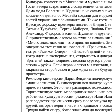
Культура» совместно с Московским музыкальным 
Гости вечера встретились с создателями спектак
Дома моды Валентина Юдашкина из самых знаков
косметики для волос Medavita создали для модел
гостей украшения с бриллиантами. Также гости п
Красную дорожку премьеры посетили Лидия Свет
Татьяна Тулубьева, Сергей Майоров, Любовь Пла
Александр Федоров, Басиния Шульман и другие г
С приветственным словом выступила начальник У
«Много знакомых лиц – это приятно вдвойне. Зна
завершаем этот сезон киноверсией «Травиаты» те
театра «Геликон-Опера» – «Пиковой дамой» и «Зо
театр идет на эксперименты, открытость и доверие
Зрителей также поприветствовала куратор проект
сезона – рубеж. Если первый сезон мы взлетали, 
закрываем второй сезон и уже ждем вас на будущ
просмотра».
Режиссер киноверсии Дарья Вендин
а
подчеркнула
эмоции артистов. В киноверсии вся палитра чувс
прямо на сцене. Это очень расширило возможнос
Торжественную часть мероприятия завершила ре
работника культуры России, режиссера Ильи Ильи
распродаются практически сразу после запуска п
друзей, которые верят в нас и вкладывают в сов
Трудно найти оперу, более знакомую до последн