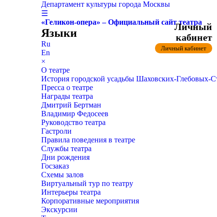
Департамент культуры города Москвы
☰
«Геликон-опера» – Официальный сайт театра
Личный
Языки
кабинет
Ru
Личный кабинет
En
×
О театре
История городской усадьбы Шаховских-Глебовых-
Пресса о театре
Награды театра
Дмитрий Бертман
Владимир Федосеев
Руководство театра
Гастроли
Правила поведения в театре
Службы театра
Дни рождения
Госзаказ
Схемы залов
Виртуальный тур по театру
Интерьеры театра
Корпоративные мероприятия
Экскурсии