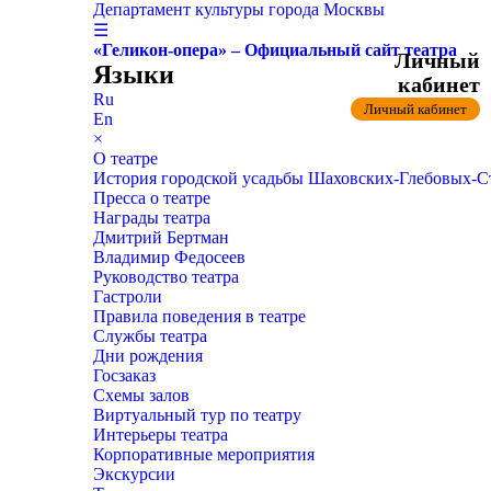
Департамент культуры города Москвы
☰
«Геликон-опера» – Официальный сайт театра
Личный
Языки
кабинет
Ru
Личный кабинет
En
×
О театре
История городской усадьбы Шаховских-Глебовых-
Пресса о театре
Награды театра
Дмитрий Бертман
Владимир Федосеев
Руководство театра
Гастроли
Правила поведения в театре
Службы театра
Дни рождения
Госзаказ
Схемы залов
Виртуальный тур по театру
Интерьеры театра
Корпоративные мероприятия
Экскурсии