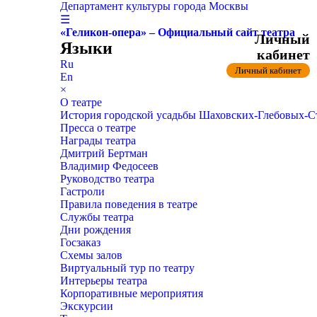
Департамент культуры города Москвы
☰
«Геликон-опера» – Официальный сайт театра
Личный
Языки
кабинет
Ru
Личный кабинет
En
×
О театре
История городской усадьбы Шаховских-Глебовых-
Пресса о театре
Награды театра
Дмитрий Бертман
Владимир Федосеев
Руководство театра
Гастроли
Правила поведения в театре
Службы театра
Дни рождения
Госзаказ
Схемы залов
Виртуальный тур по театру
Интерьеры театра
Корпоративные мероприятия
Экскурсии