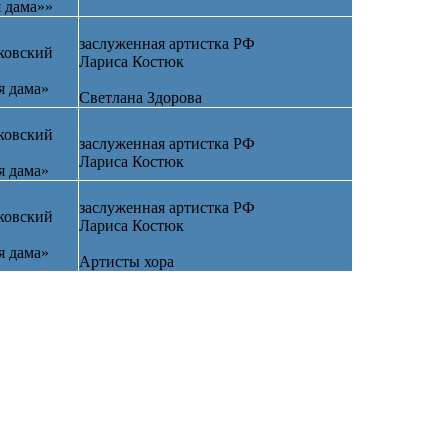
 дама»»
заслуженная артистка РФ
ковский
Лариса Костюк
я дама»
Светлана Здорова
ковский
заслуженная артистка РФ
Лариса Костюк
я дама»
заслуженная артистка РФ
ковский
Лариса Костюк
я дама»
Артисты хора