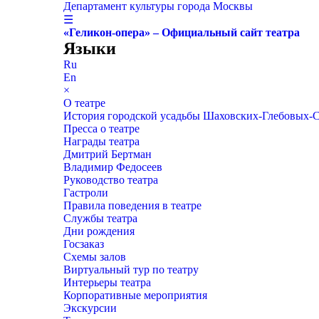
Департамент культуры города Москвы
☰
«Геликон-опера» – Официальный сайт театра
Языки
Ru
En
×
О театре
История городской усадьбы Шаховских-Глебовых-
Пресса о театре
Награды театра
Дмитрий Бертман
Владимир Федосеев
Руководство театра
Гастроли
Правила поведения в театре
Службы театра
Дни рождения
Госзаказ
Схемы залов
Виртуальный тур по театру
Интерьеры театра
Корпоративные мероприятия
Экскурсии