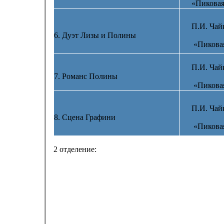
«Пиковая
П.И. Чай
6. Дуэт Лизы и Полины
«Пикова
П.И. Чай
7. Романс Полины
«Пикова
П.И. Чай
8. Сцена Графини
«Пикова
2 отделение: