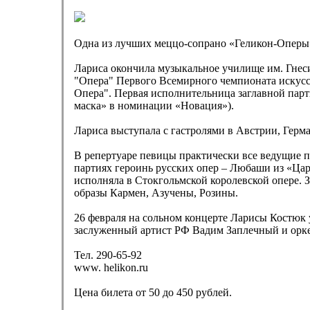
Одна из лучших меццо-сопрано «Геликон-Оперы»,
Лариса окончила музыкальное училище им. Гнес
"Опера" Первого Всемирного чемпионата искусств 
Опера". Первая исполнительница заглавной парт
маска» в номинации «Новация»).
Лариса выступала с гастролями в Австрии, Гер
В репертуаре певицы практически все ведущие п
партиях героинь русских опер – Любаши из «Ца
исполняла в Стокгольмской королевской опере.
образы Кармен, Азучены, Розины.
26 февраля на сольном концерте Ларисы Костюк 
заслуженный артист РФ Вадим Заплечный и орке
Тел. 290-65-92
www. helikon.ru
Цена билета от 50 до 450 рублей.