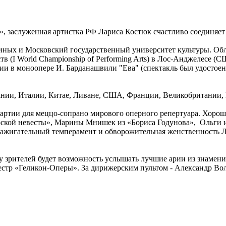
 заслуженная артистка РФ Лариса Костюк счастливо соединяет в
иных и Московский государственный университет культуры. Обл
(I World Championship of Performing Arts) в Лос-Анджелесе (СШ
ии в моноопере И. Барданашвили "Ева" (спектакль был удостое
мании, Италии, Китае, Ливане, США, Франции, Великобритании
артии для меццо-сопрано мирового оперного репертуара. Хорошо
рской невесты», Марины Мнишек из «Бориса Годунова», Ольги и
 Зажигательный темперамент и обворожительная женственность 
у зрителей будет возможность услышать лучшие арии из знамени
стр «Геликон-Оперы». За дирижерским пультом - Александр Во