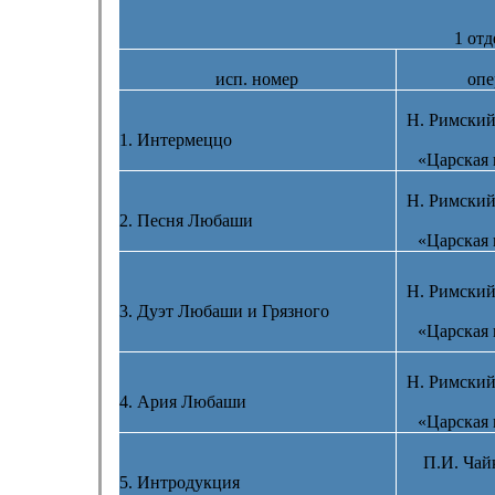
1 отд
исп. номер
опе
Н. Римский
1. Интермеццо
«Царская 
Н. Римский
2. Песня Любаши
«Царская 
Н. Римский
3. Дуэт Любаши и Грязного
«Царская 
Н. Римский
4. Ария Любаши
«Царская 
П.И. Чай
5. Интродукция