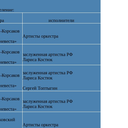
еление:
ра
исполнители
-Корсаков
Артисты оркестра
невеста»
-Корсаков
заслуженная артистка РФ
Лариса Костюк
невеста»
заслуженная артистка РФ
-Корсаков
Лариса Костюк
невеста»
Сергей Топтыгин
-Корсаков
заслуженная артистка РФ
Лариса Костюк
невеста»
ковский
Артисты оркестра