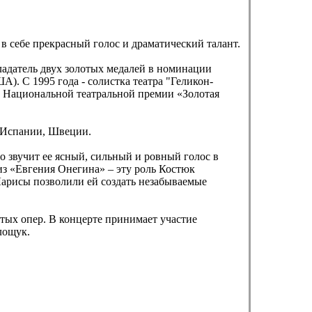
 себе прекрасный голос и драматический талант.
адатель двух золотых медалей в номинации
А). С 1995 года - солистка театра "Геликон-
н Национальной театральной премии «Золотая
, Испании, Швеции.
 звучит ее ясный, сильный и ровный голос в
з «Евгения Онегина» – эту роль Костюк
Ларисы позволили ей создать незабываемые
тых опер. В концерте принимает участие
лощук.