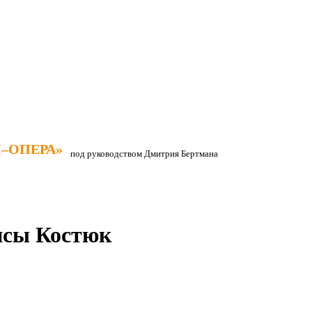
–ОПЕРА»
–ОПЕРА»
под руководством Дмитрия Бертмана
исы Костюк