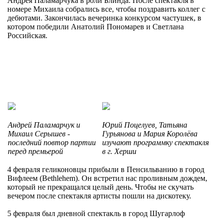
Андрея Паламарчука в роли Блинда. После спектакля в
номере Михаила собрались все, чтобы поздравить коллег с
дебютами. Закончилась вечеринка конкурсом частушек, в
котором победили Анатолий Пономарев и Светлана
Российская.
Андрей Паламарчук и
Юрий Поцелуев, Татьяна
Михаил Серышев -
Гурьянова и Мария Королёва
последний повтор партии
изучают программку спектакля
перед премьерой
в г. Херши
4 февраля геликоновцы прибыли в Пенсильванию в город
Вифлеем (Bethlehem). Он встретил нас проливным дождем,
который не прекращался целый день. Чтобы не скучать
вечером после спектакля артисты пошли на дискотеку.
5 февраля был дневной спектакль в город Шугарлоф