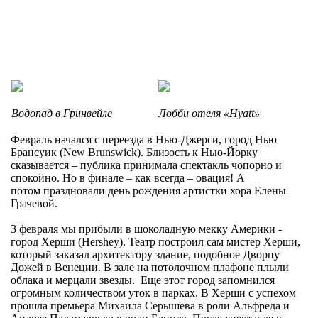
Водопад в Гринвейле
Лобби отеля «Hyatt»
Февраль начался с переезда в Нью-Джерси, город Нью
Брансуик (New Brunswick). Близость к Нью-Йорку
сказывается – публика принимала спектакль чопорно и
спокойно. Но в финале – как всегда – овация! А
потом праздновали день рождения артистки хора Елены
Грачевой.
3 февраля мы прибыли в шоколадную мекку Америки -
город Херши (Hershey). Театр построил сам мистер Херши,
который заказал архитектору здание, подобное Дворцу
Дожей в Венеции. В зале на потолочном плафоне плыли
облака и мерцали звезды. Еще этот город запомнился
огромным количеством уток в парках. В Херши с успехом
прошла премьера Михаила Серышева в роли Альфреда и