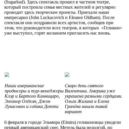
(Sugarloaf). Здесь спектакль прошел в частном театре,
который построила семья местных жителей и регулярно
проводит здесь творческие проекты. Приехали наши
импресарио (John Luckacovich и Eleanor Oldham). После
спектакля они поздравили всех артистов, сообщив при
этом, что руководители всех театров, в которых «Геликон»
уже выступил, горят желанием пригласить нас вновь.
Наши американские
Скоро день святого
продюсеры и тур-менеджеры
Валентина. Америка уже
Клэр и Бартоло Канницаро,
украшена разными сердцами.
Элеанор Олдхэм, Джон
Ольга Жилина и Елена
Лукасович и собака Дотти
Грачёва нашли такой
вариант
6 февраля в городе Эльмира (Elmira) геликоновцы увидели
первый американский снег. Метель была недолгой, но