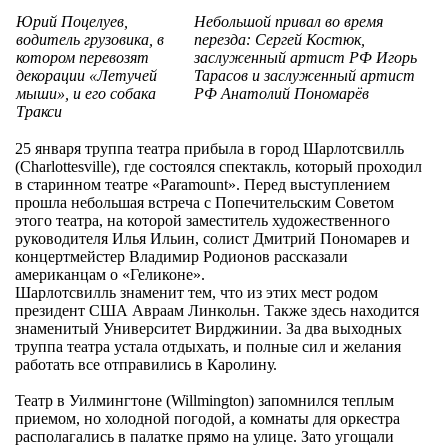
Юрий Поцелуев,
Небольшой привал во время
водитель грузовика, в
перезда: Сергей Костюк,
котором перевозят
заслуженный артист РФ Игорь
декорации «Летучей
Тарасов и заслуженный артист
мыши», и его собака
РФ Анатолий Пономарёв
Тракси
25 января труппа театра прибыла в город Шарлотсвилль
(Charlottesville), где состоялся спектакль, который проходил
в старинном театре «Paramount». Перед выступлением
прошла небольшая встреча с Попечительским Советом
этого театра, на которой заместитель художественного
руководителя Илья Ильин, солист Дмитрий Пономарев и
концертмейстер Владимир Родионов рассказали
американцам о «Геликоне».
Шарлотсвилль знаменит тем, что из этих мест родом
президент США Авраам Линкольн. Также здесь находится
знаменитый Университет Вирджинии. За два выходных
труппа театра устала отдыхать, и полные сил и желания
работать все отправились в Каролину.
Театр в Уилмингтоне (Willmington) запомнился теплым
приемом, но холодной погодой, а комнаты для оркестра
располагались в палатке прямо на улице. Зато угощали