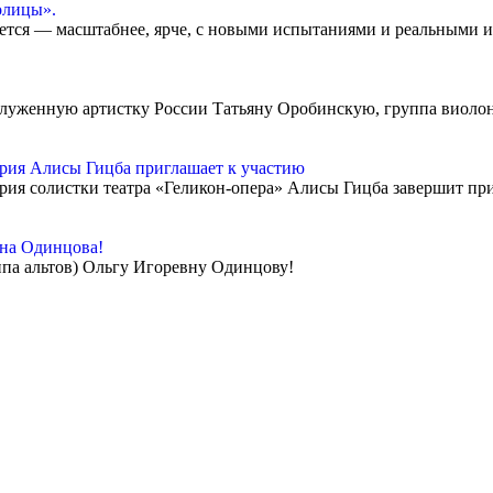
олицы».
ется — масштабнее, ярче, с новыми испытаниями и реальными и
служенную артистку России Татьяну Оробинскую, группа виолон
ия Алисы Гицба приглашает к участию
я солистки театра «Геликон-опера» Алисы Гицба завершит прие
вна Одинцова!
ппа альтов) Ольгу Игоревну Одинцову!