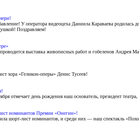
чери!
авление! У оператора видеоцеха Даниила Караваева родилась доч
душкой! Поздравляем!
ере»
е» проводится выставка живописных работ и гобеленов Андрея Ма
ист хора «Геликон-оперы» Денис Тусеев!
а!
ября отмечает день рождения наш основатель, президент театра
лист номинантов Премии «Онегин»!
ила шорт-лист номинантов, и среди них — наш спектакль «Пох