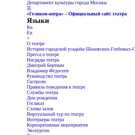
Департамент культуры города Москвы
☰
«Геликон-опера» – Официальный сайт театра
Языки
Ru
En
×
О театре
История городской усадьбы Шаховских-Глебовых-
Пресса о театре
Награды театра
Дмитрий Бертман
Владимир Федосеев
Руководство театра
Гастроли
Правила поведения в театре
Службы театра
Дни рождения
Госзаказ
Схемы залов
Виртуальный тур по театру
Интерьеры театра
Корпоративные мероприятия
Экскурсии