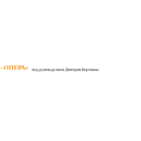
–ОПЕРА»
–ОПЕРА»
под руководством Дмитрия Бертмана