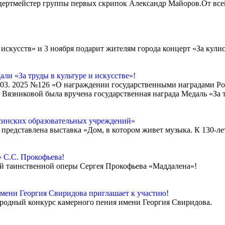
цертмейстер группы первых скрипок Александр Майоров.От все
искусств» и 3 ноября подарит жителям города концерт «За кули
ли «За труды в культуре и искусстве»!
.03. 2025 №126 «О награждении государственными наградами Р
 Вязниковой была вручена государственная награда Медаль «За т
есинских образовательных учреждений»
ет представлена выставка «Дом, в котором живет музыка. К 130-
 С.С. Прокофьева!
мой таинственной оперы Сергея Прокофьева «Маддалена»!
мени Георгия Свиридова приглашает к участию!
народный конкурс камерного пения имени Георгия Свиридова.