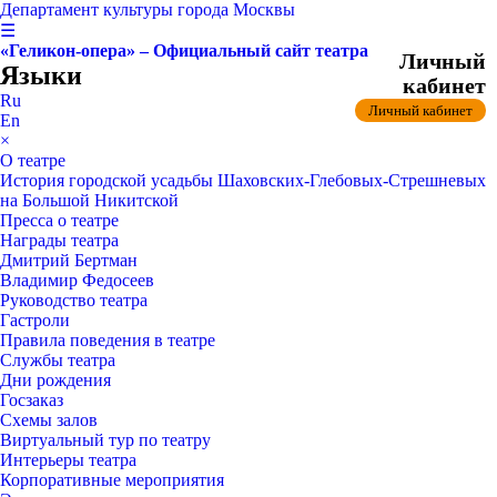
Департамент культуры города Москвы
☰
«Геликон-опера» – Официальный сайт театра
Личный
Языки
кабинет
Ru
Личный кабинет
En
×
О театре
История городской усадьбы Шаховских-Глебовых-Стрешневых
на Большой Никитской
Пресса о театре
Награды театра
Дмитрий Бертман
Владимир Федосеев
Руководство театра
Гастроли
Правила поведения в театре
Службы театра
Дни рождения
Госзаказ
Схемы залов
Виртуальный тур по театру
Интерьеры театра
Корпоративные мероприятия