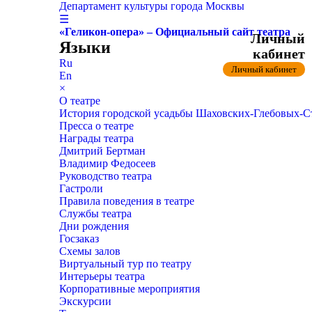
Департамент культуры города Москвы
☰
«Геликон-опера» – Официальный сайт театра
Личный
Языки
кабинет
Ru
Личный кабинет
En
×
О театре
История городской усадьбы Шаховских-Глебовых-
Пресса о театре
Награды театра
Дмитрий Бертман
Владимир Федосеев
Руководство театра
Гастроли
Правила поведения в театре
Службы театра
Дни рождения
Госзаказ
Схемы залов
Виртуальный тур по театру
Интерьеры театра
Корпоративные мероприятия
Экскурсии