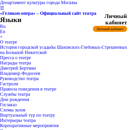
Департамент культуры города Москвы
☰
«Геликон-опера» – Официальный сайт театра
Личный
Языки
кабинет
Ru
Личный кабинет
En
×
О театре
История городской усадьбы Шаховских-Глебовых-Стрешневых
на Большой Никитской
Пресса о театре
Награды театра
Дмитрий Бертман
Владимир Федосеев
Руководство театра
Гастроли
Правила поведения в театре
Службы театра
Дни рождения
Госзаказ
Схемы залов
Виртуальный тур по театру
Интерьеры театра
Корпоративные мероприятия