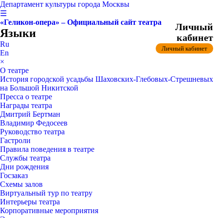
Департамент культуры города Москвы
☰
«Геликон-опера» – Официальный сайт театра
Личный
Языки
кабинет
Ru
Личный кабинет
En
×
О театре
История городской усадьбы Шаховских-Глебовых-Стрешневых
на Большой Никитской
Пресса о театре
Награды театра
Дмитрий Бертман
Владимир Федосеев
Руководство театра
Гастроли
Правила поведения в театре
Службы театра
Дни рождения
Госзаказ
Схемы залов
Виртуальный тур по театру
Интерьеры театра
Корпоративные мероприятия