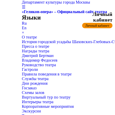
Департамент культуры города Москвы
☰
«Геликон-опера» – Официальный сайт театра
Личный
Языки
кабинет
Ru
Личный кабинет
En
×
О театре
История городской усадьбы Шаховских-Глебовых-
Пресса о театре
Награды театра
Дмитрий Бертман
Владимир Федосеев
Руководство театра
Гастроли
Правила поведения в театре
Службы театра
Дни рождения
Госзаказ
Схемы залов
Виртуальный тур по театру
Интерьеры театра
Корпоративные мероприятия
Экскурсии