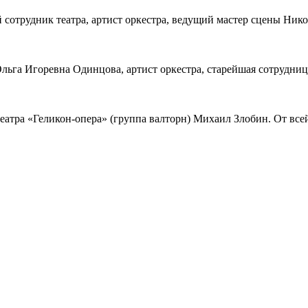
 сотрудник театра, артист оркестра, ведущий мастер сцены Ник
Ольга Игоревна Одинцова, артист оркестра, старейшая сотрудни
театра «Геликон-опера» (группа валторн) Михаил Злобин. От вс