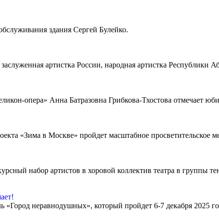
 обслуживания здания Сергей Булейко.
аслуженная артистка России, народная артистка Республики Аб
еликон-опера» Анна Батразовна Грибкова-Тхостова отмечает юб
роекта «Зима в Москве» пройдет масштабное просветительское м
рсный набор артистов в хоровой коллектив театра в группы тен
ает!
ль «Город неравнодушных», который пройдет 6-7 декабря 2025 г