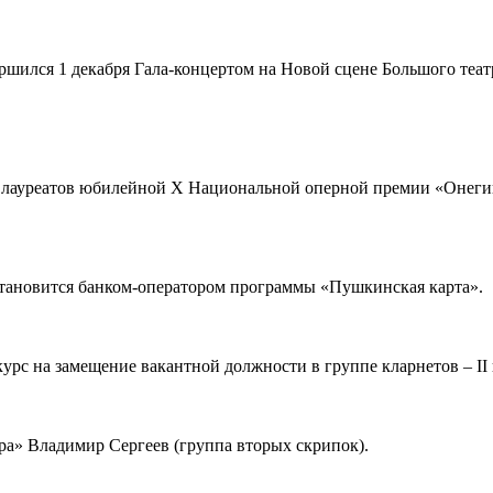
ршился 1 декабря Гала-концертом на Новой сцене Большого теа
я лауреатов юбилейной Х Национальной оперной премии «Онеги
 становится банком-оператором программы «Пушкинская карта».
рс на замещение вакантной должности в группе кларнетов – II 
ера» Владимир Сергеев (группа вторых скрипок).