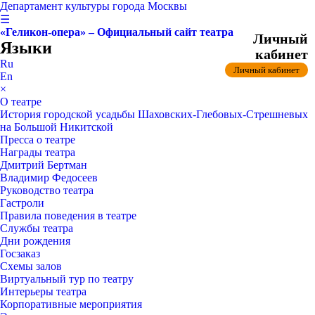
Департамент культуры города Москвы
☰
«Геликон-опера» – Официальный сайт театра
Личный
Языки
кабинет
Ru
Личный кабинет
En
×
О театре
История городской усадьбы Шаховских-Глебовых-Стрешневых
на Большой Никитской
Пресса о театре
Награды театра
Дмитрий Бертман
Владимир Федосеев
Руководство театра
Гастроли
Правила поведения в театре
Службы театра
Дни рождения
Госзаказ
Схемы залов
Виртуальный тур по театру
Интерьеры театра
Корпоративные мероприятия