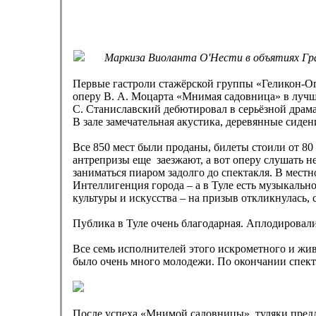
Маркиза Виоланта О'Нести в объятиях Гр
Первые гастроли стажёрской группы «Геликон-О
оперу В. А. Моцарта «Мнимая садовница» в лучш
С. Станиславский дебютировал в серьёзной драма
В зале замечательная акустика, деревянные сиден
Все 850 мест были проданы, билеты стоили от 80
антрепризы еще заезжают, а вот оперу слушать 
заниматься пиаром задолго до спектакля. В мест
Интеллигенция города – а в Туле есть музыкальн
культуры и искусства – на призыв откликнулась, 
Публика в Туле очень благодарная. Аплодировал
Все семь исполнителей этого искрометного и жив
было очень много молодежи. По окончании спекта
После успеха «Мнимой садовницы» туляки предл