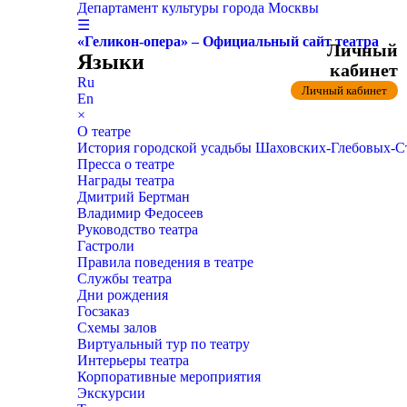
Департамент культуры города Москвы
☰
«Геликон-опера» – Официальный сайт театра
Личный
Языки
кабинет
Ru
Личный кабинет
En
×
О театре
История городской усадьбы Шаховских-Глебовых-
Пресса о театре
Награды театра
Дмитрий Бертман
Владимир Федосеев
Руководство театра
Гастроли
Правила поведения в театре
Службы театра
Дни рождения
Госзаказ
Схемы залов
Виртуальный тур по театру
Интерьеры театра
Корпоративные мероприятия
Экскурсии