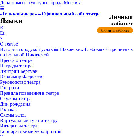
Департамент культуры города Москвы
☰
«Геликон-опера» – Официальный сайт театра
Личный
Языки
кабинет
Ru
Личный кабинет
En
×
О театре
История городской усадьбы Шаховских-Глебовых-Стрешневых
на Большой Никитской
Пресса о театре
Награды театра
Дмитрий Бертман
Владимир Федосеев
Руководство театра
Гастроли
Правила поведения в театре
Службы театра
Дни рождения
Госзаказ
Схемы залов
Виртуальный тур по театру
Интерьеры театра
Корпоративные мероприятия