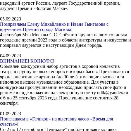
народный артист России, лауреат Государственной премии,
лауреат Премии «Золотая Маска»..
05.09.2023
Поздравляем Елену Михайленко и Ивана Гынгазова с
вручением Премий города Москвы!
4 сентября Мэр Москвы С.С. Собянин вручил нашим солистам
городские премии 2023 года в области литературы и искусства и
поздравил лауреатов с наступающим Днем города.
04.09.2023
ВНИМАНИЕ! КОНКУРС!
Объявлен конкурсный набор артистов в хоровой коллектив
театра в группу первых теноров и вторых басов. Приглашаются
яркие, энергичные артисты (до 30 лет), имеющие высшее или
неполное высшее музыкальное образование. Для участия в
конкурсном прослушивании необходимо прислать своё фото и
резюме в виде вложения на электронную почту udtk@yandex.ru
с 6 по 25 сентября 2023 года. Прослушивание состоится 28
сентября.
01.09.2023
Приглашаем в «Геликон» на выставку часов «Время для
счастья»!
Со 2 по 17 сентября в "Геликоне" пройдет новая выставка