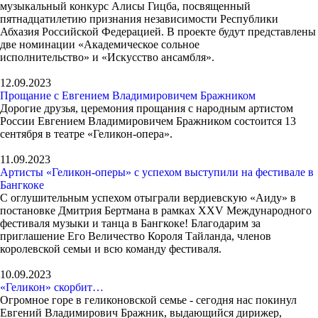
музыкальный конкурс Алисы Гицба, посвященный
пятнадцатилетию признания независимости Республики
Абхазия Российской Федерацией. В проекте будут представлены
две номинации «Академическое сольное
исполнительство» и «Искусство ансамбля».
12.09.2023
Прощание с Евгением Владимировичем Бражником
Дорогие друзья, церемония прощания с народным артистом
России Евгением Владимировичем Бражником состоится 13
сентября в театре «Геликон-опера».
11.09.2023
Артисты «Геликон-оперы» с успехом выступили на фестивале в
Бангкоке
С оглушительным успехом отыграли вердиевскую «Аиду» в
постановке Дмитрия Бертмана в рамках XXV Международного
фестиваля музыки и танца в Бангкоке! Благодарим за
приглашение Его Величество Короля Тайланда, членов
королевской семьи и всю команду фестиваля.
10.09.2023
«Геликон» скорбит…
Огромное горе в геликоновской семье - сегодня нас покинул
Евгений Владимирович Бражник, выдающийся дирижер,