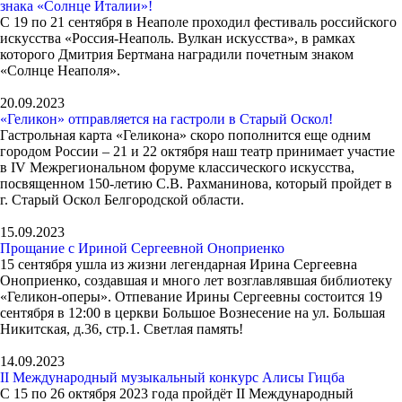
знака «Солнце Италии»!
С 19 по 21 сентября в Неаполе проходил фестиваль российского
искусства «Россия-Неаполь. Вулкан искусства», в рамках
которого Дмитрия Бертмана наградили почетным знаком
«Солнце Неаполя».
20.09.2023
«Геликон» отправляется на гастроли в Старый Оскол!
Гастрольная карта «Геликона» скоро пополнится еще одним
городом России – 21 и 22 октября наш театр принимает участие
в IV Межрегиональном форуме классического искусства,
посвященном 150-летию С.В. Рахманинова, который пройдет в
г. Старый Оскол Белгородской области.
15.09.2023
Прощание с Ириной Сергеевной Оноприенко
15 сентября ушла из жизни легендарная Ирина Сергеевна
Оноприенко, создавшая и много лет возглавлявшая библиотеку
«Геликон-оперы». Отпевание Ирины Сергеевны состоится 19
сентября в 12:00 в церкви Большое Вознесение на ул. Большая
Никитская, д.36, стр.1. Светлая память!
14.09.2023
II Международный музыкальный конкурс Алисы Гицба
С 15 по 26 октября 2023 года пройдёт II Международный