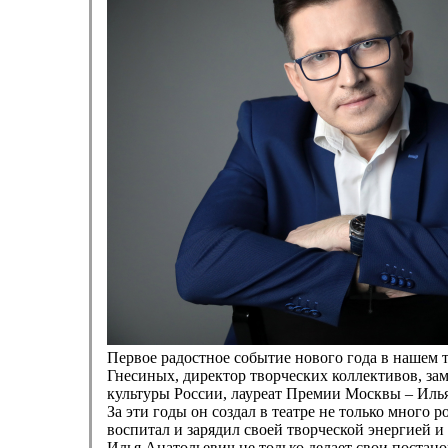
Первое радостное событие нового года в нашем т
Гнесиных, директор творческих коллективов, за
культуры России, лауреат Премии Москвы – Иль
За эти годы он создал в театре не только много 
воспитал и зарядил своей творческой энергией и
Илья Анатольевич не только делает свои постано