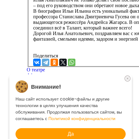
– под его руководством они обретают новое дыха
В биографии Ильи Ильина есть уникальный факт 
профессора Станислава Дмитриевича Гусева он о
выдающегося режиссёра Андрейса Жагарса. В опе
соединил всё в Талант, который важнее всего!
Дорогой Илья Анатольевич, поздравляем вас с ю
фантазией, смелыми идеями, задором и энергией 
Поделиться
О театре
Афиша
Репертуар
Внимание!
Артисты
Меценатам
Контакты
Наш сайт использует cookie-файлы и другие
Касса театра
8 495 250-22-22
технологии в целях улучшения качества
Форма поиска
обслуживания. Продолжая пользоваться сайтом, вы
Поиск
соглашаетесь с
Политикой конфиденциальности
Да
© 2025 Музыкальный театр Геликон-опера.