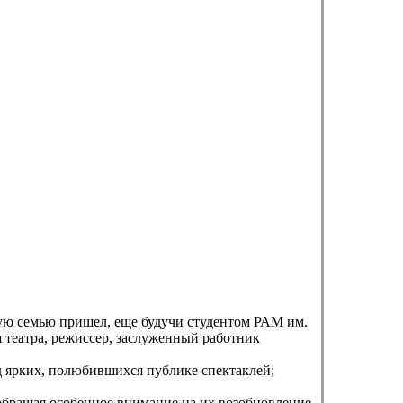
скую семью пришел, еще будучи студентом РАМ им.
 театра, режиссер, заслуженный работник
ряд ярких, полюбившихся публике спектаклей;
 обращая особенное внимание на их возобновление