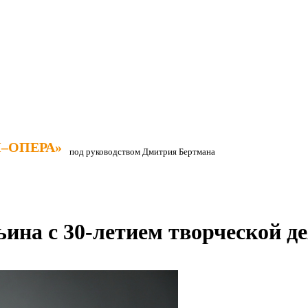
–ОПЕРА»
–ОПЕРА»
под руководством Дмитрия Бертмана
на с 30-летием творческой де