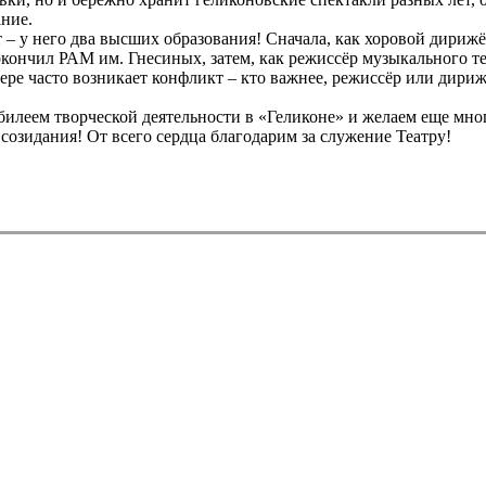
ние.
– у него два высших образования! Сначала, как хоровой дирижё
кончил РАМ им. Гнесиных, затем, как режиссёр музыкального те
ре часто возникает конфликт – кто важнее, режиссёр или дириж
билеем творческой деятельности в «Геликоне» и желаем еще мно
созидания! От всего сердца благодарим за служение Театру!