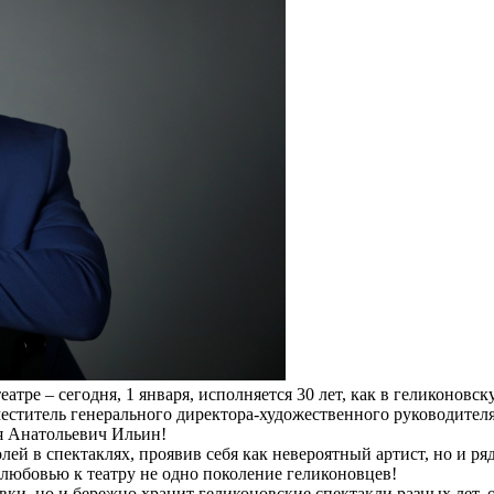
еатре – сегодня, 1 января, исполняется 30 лет, как в геликонов
меститель генерального директора-художественного руководителя
я Анатольевич Ильин!
ролей в спектаклях, проявив себя как невероятный артист, но и 
 любовью к театру не одно поколение геликоновцев!
вки, но и бережно хранит геликоновские спектакли разных лет,