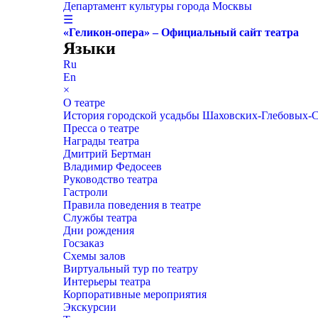
Департамент культуры города Москвы
☰
«Геликон-опера» – Официальный сайт театра
Языки
Ru
En
×
О театре
История городской усадьбы Шаховских-Глебовых-
Пресса о театре
Награды театра
Дмитрий Бертман
Владимир Федосеев
Руководство театра
Гастроли
Правила поведения в театре
Службы театра
Дни рождения
Госзаказ
Схемы залов
Виртуальный тур по театру
Интерьеры театра
Корпоративные мероприятия
Экскурсии