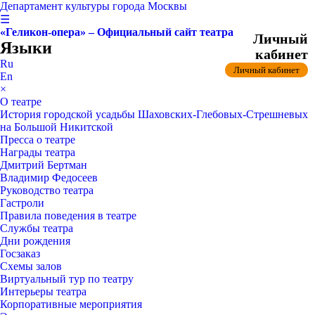
Департамент культуры города Москвы
☰
«Геликон-опера» – Официальный сайт театра
Личный
Языки
кабинет
Ru
Личный кабинет
En
×
О театре
История городской усадьбы Шаховских-Глебовых-Стрешневых
на Большой Никитской
Пресса о театре
Награды театра
Дмитрий Бертман
Владимир Федосеев
Руководство театра
Гастроли
Правила поведения в театре
Службы театра
Дни рождения
Госзаказ
Схемы залов
Виртуальный тур по театру
Интерьеры театра
Корпоративные мероприятия