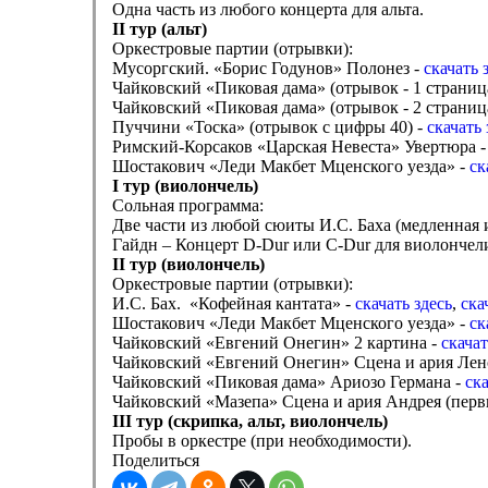
Одна часть из любого концерта для альта.
II
тур (альт)
Оркестровые партии (отрывки):
Мусоргский. «Борис Годунов» Полонез -
скачать 
Чайковский «Пиковая дама» (отрывок - 1 страниц
Чайковский «Пиковая дама» (отрывок - 2 страниц
Пуччини «Тоска» (отрывок с цифры 40) -
скачать 
Римский-Корсаков «Царская Невеста» Увертюра 
Шостакович «Леди Макбет Мценского уезда» -
ск
I
тур (виолончель)
Сольная программа:
Две части из любой сюиты И.С. Баха (медленная 
Гайдн – Концерт D-Dur или C-Dur для виолончели с 
II
тур (виолончель)
Оркестровые партии (отрывки):
И.С. Бах. «Кофейная кантата» -
скачать здесь
,
ска
Шостакович «Леди Макбет Мценского уезда» -
ск
Чайковский «Евгений Онегин» 2 картина -
скачат
Чайковский «Евгений Онегин» Сцена и ария Лен
Чайковский «Пиковая дама» Ариозо Германа -
ска
Чайковский «Мазепа» Сцена и ария Андрея (перв
III
тур (скрипка, альт, виолончель)
Пробы в оркестре (при необходимости).
Поделиться