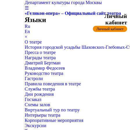
Департамент культуры города Москвы
☰
«Геликон-опера» – Официальный сайт театра
Личный
Языки
кабинет
Ru
Личный кабинет
En
×
О театре
История городской усадьбы Шаховских-Глебовых-
Пресса о театре
Награды театра
Дмитрий Бертман
Владимир Федосеев
Руководство театра
Гастроли
Правила поведения в театре
Службы театра
Дни рождения
Госзаказ
Схемы залов
Виртуальный тур по театру
Интерьеры театра
Корпоративные мероприятия
Экскурсии