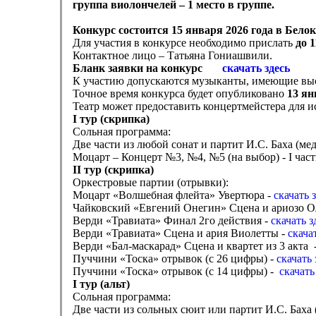
группа виолончелей – 1 место в группе.
Конкурс состоится 15 января 2026 года
в Белок
Для участия в конкурсе необходимо прислать
до 
Контактное лицо – Татьяна Гониашвили.
Бланк заявки на конкурс
скачать здесь
К участию допускаются музыканты, имеющие выс
Точное время конкурса будет опубликовано
13 ян
Театр может предоставить концертмейстера для 
I
тур (скрипка)
Сольная программа:
Две части из любой сонат и партит И.С. Баха (ме
Моцарт – Концерт №3, №4, №5 (на выбор) - I част
II
тур (скрипка)
Оркестровые партии (отрывки):
Моцарт «Волшебная флейта» Увертюра -
скачать 
Чайковский «Евгений Онегин» Сцена и ариозо О
Верди «Травиата» Финал 2го действия -
скачать 
Верди «Травиата» Сцена и ария Виолетты -
скача
Верди «Бал-маскарад» Сцена и квартет из 3 акта 
Пуччини «Тоска» отрывок (с 26 цифры) -
скачать
Пуччини «Тоска» отрывок (с 14 цифры) -
скачать
I
тур (альт)
Сольная программа:
Две части из сольных сюит или партит И.С. Баха