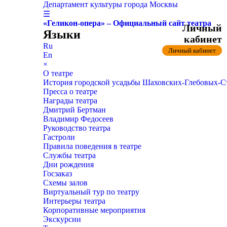
Департамент культуры города Москвы
☰
«Геликон-опера» – Официальный сайт театра
Личный
Языки
кабинет
Ru
Личный кабинет
En
×
О театре
История городской усадьбы Шаховских-Глебовых-
Пресса о театре
Награды театра
Дмитрий Бертман
Владимир Федосеев
Руководство театра
Гастроли
Правила поведения в театре
Службы театра
Дни рождения
Госзаказ
Схемы залов
Виртуальный тур по театру
Интерьеры театра
Корпоративные мероприятия
Экскурсии