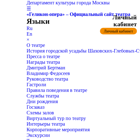
Департамент культуры города Москвы
☰
«Геликон-опера» – Официальный сайт театра
Личный
Языки
кабинет
Ru
Личный кабинет
En
×
О театре
История городской усадьбы Шаховских-Глебовых-
Пресса о театре
Награды театра
Дмитрий Бертман
Владимир Федосеев
Руководство театра
Гастроли
Правила поведения в театре
Службы театра
Дни рождения
Госзаказ
Схемы залов
Виртуальный тур по театру
Интерьеры театра
Корпоративные мероприятия
Экскурсии