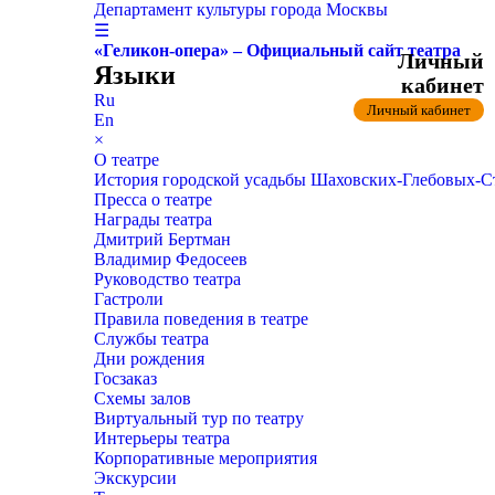
Департамент культуры города Москвы
☰
«Геликон-опера» – Официальный сайт театра
Личный
Языки
кабинет
Ru
Личный кабинет
En
×
О театре
История городской усадьбы Шаховских-Глебовых-
Пресса о театре
Награды театра
Дмитрий Бертман
Владимир Федосеев
Руководство театра
Гастроли
Правила поведения в театре
Службы театра
Дни рождения
Госзаказ
Схемы залов
Виртуальный тур по театру
Интерьеры театра
Корпоративные мероприятия
Экскурсии