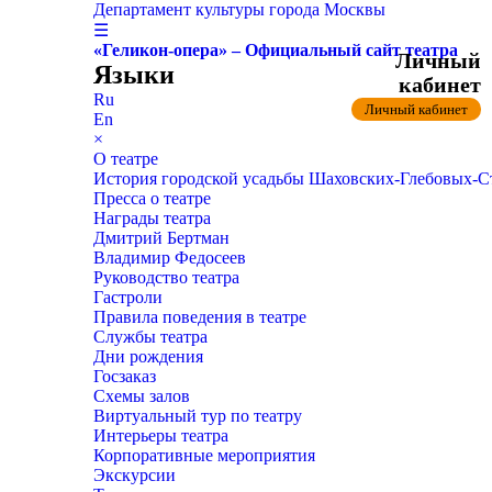
Департамент культуры города Москвы
☰
«Геликон-опера» – Официальный сайт театра
Личный
Языки
кабинет
Ru
Личный кабинет
En
×
О театре
История городской усадьбы Шаховских-Глебовых-
Пресса о театре
Награды театра
Дмитрий Бертман
Владимир Федосеев
Руководство театра
Гастроли
Правила поведения в театре
Службы театра
Дни рождения
Госзаказ
Схемы залов
Виртуальный тур по театру
Интерьеры театра
Корпоративные мероприятия
Экскурсии