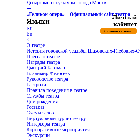
Департамент культуры города Москвы
☰
«Геликон-опера» – Официальный сайт театра
Личный
Языки
кабинет
Ru
Личный кабинет
En
×
О театре
История городской усадьбы Шаховских-Глебовых-
Пресса о театре
Награды театра
Дмитрий Бертман
Владимир Федосеев
Руководство театра
Гастроли
Правила поведения в театре
Службы театра
Дни рождения
Госзаказ
Схемы залов
Виртуальный тур по театру
Интерьеры театра
Корпоративные мероприятия
Экскурсии