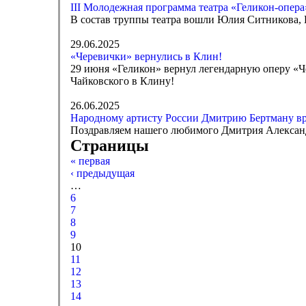
III Молодежная программа театра «Геликон-опер
В состав труппы театра вошли Юлия Ситникова, 
29.06.2025
«Черевички» вернулись в Клин!
29 июня «Геликон» вернул легендарную оперу «Че
Чайковского в Клину!
26.06.2025
Народному артисту России Дмитрию Бертману вру
Поздравляем нашего любимого Дмитрия Александр
Страницы
« первая
‹ предыдущая
…
6
7
8
9
10
11
12
13
14