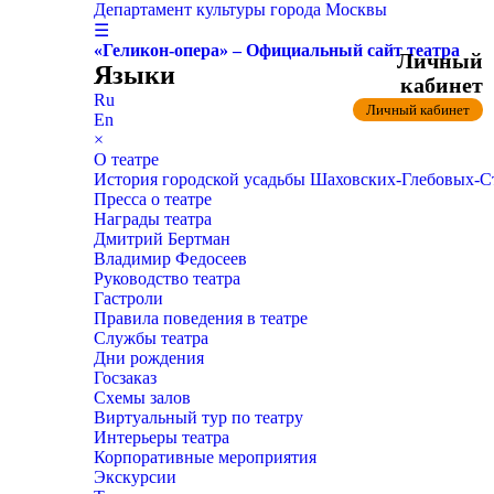
Департамент культуры города Москвы
☰
«Геликон-опера» – Официальный сайт театра
Личный
Языки
кабинет
Ru
Личный кабинет
En
×
О театре
История городской усадьбы Шаховских-Глебовых-
Пресса о театре
Награды театра
Дмитрий Бертман
Владимир Федосеев
Руководство театра
Гастроли
Правила поведения в театре
Службы театра
Дни рождения
Госзаказ
Схемы залов
Виртуальный тур по театру
Интерьеры театра
Корпоративные мероприятия
Экскурсии