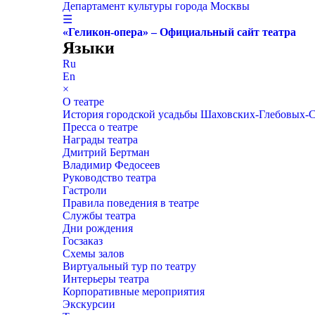
Департамент культуры города Москвы
☰
«Геликон-опера» – Официальный сайт театра
Языки
Ru
En
×
О театре
История городской усадьбы Шаховских-Глебовых-
Пресса о театре
Награды театра
Дмитрий Бертман
Владимир Федосеев
Руководство театра
Гастроли
Правила поведения в театре
Службы театра
Дни рождения
Госзаказ
Схемы залов
Виртуальный тур по театру
Интерьеры театра
Корпоративные мероприятия
Экскурсии