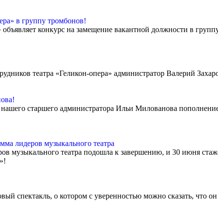
ера» в группу тромбонов!
объявляет конкурс на замещение вакантной должности в группу 
рудников театра «Геликон-опера» администратор Валерий Захар
ова!
е нашего старшего администратора Ильи Милованова пополнение
мма лидеров музыкального театра
в музыкального театра подошла к завершению, и 30 июня ста
й»!
овый спектакль, о котором с уверенностью можно сказать, что о