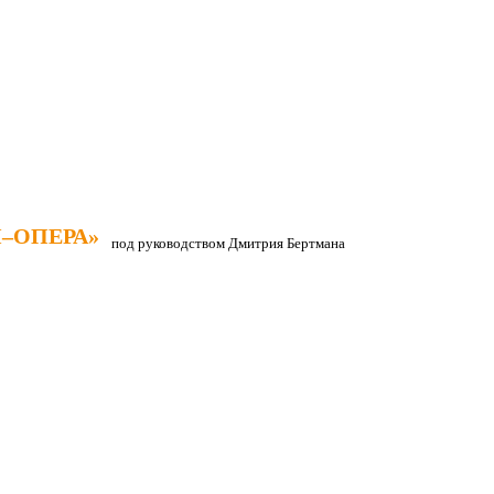
–ОПЕРА»
–ОПЕРА»
под руководством Дмитрия Бертмана