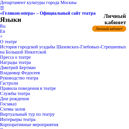
Департамент культуры города Москвы
☰
«Геликон-опера» – Официальный сайт театра
Личный
Языки
кабинет
Ru
Личный кабинет
En
×
О театре
История городской усадьбы Шаховских-Глебовых-Стрешневых
на Большой Никитской
Пресса о театре
Награды театра
Дмитрий Бертман
Владимир Федосеев
Руководство театра
Гастроли
Правила поведения в театре
Службы театра
Дни рождения
Госзаказ
Схемы залов
Виртуальный тур по театру
Интерьеры театра
Корпоративные мероприятия