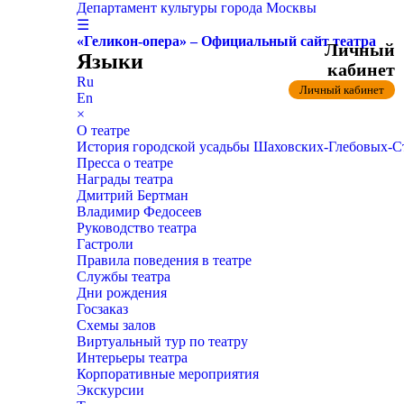
Департамент культуры города Москвы
☰
«Геликон-опера» – Официальный сайт театра
Личный
Языки
кабинет
Ru
Личный кабинет
En
×
О театре
История городской усадьбы Шаховских-Глебовых-
Пресса о театре
Награды театра
Дмитрий Бертман
Владимир Федосеев
Руководство театра
Гастроли
Правила поведения в театре
Службы театра
Дни рождения
Госзаказ
Схемы залов
Виртуальный тур по театру
Интерьеры театра
Корпоративные мероприятия
Экскурсии