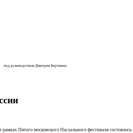
»
»
под руководством Дмитрия Бертмана
ссии
 в рамках Пятого московского Пасхального фестиваля состоялос