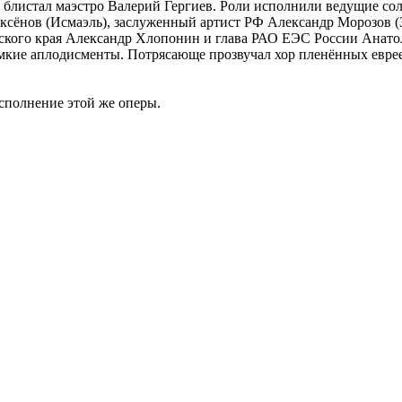
 блистал маэстро Валерий Гергиев. Роли исполнили ведущие сол
сёнов (Исмаэль), заслуженный артист РФ Александр Морозов (З
ского края Александр Хлопонин и глава РАО ЕЭС России Анатол
мкие аплодисменты. Потрясающе прозвучал хор пленённых еврее
сполнение этой же оперы.