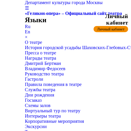
Департамент культуры города Москвы
☰
«Геликон-опера» – Официальный сайт театра
Личный
Языки
кабинет
Ru
Личный кабинет
En
×
О театре
История городской усадьбы Шаховских-Глебовых-
Пресса о театре
Награды театра
Дмитрий Бертман
Владимир Федосеев
Руководство театра
Гастроли
Правила поведения в театре
Службы театра
Дни рождения
Госзаказ
Схемы залов
Виртуальный тур по театру
Интерьеры театра
Корпоративные мероприятия
Экскурсии